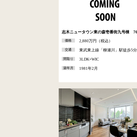
志木ニュータウン東の森壱番街九号棟 70
価格
2,880万円（税込）
交通
東武東上線「柳瀬川」駅徒歩5
間取り
3LDK+WIC
築年月
1981年2月