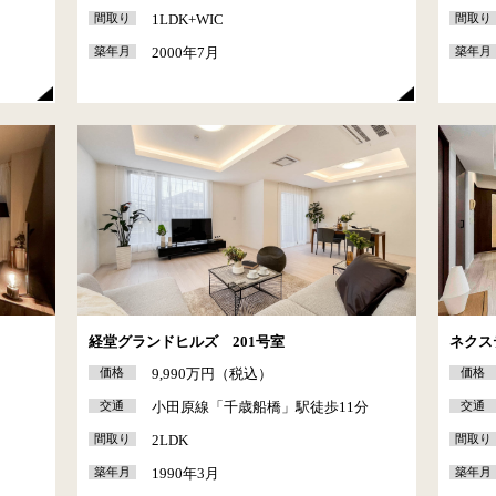
間取り
1LDK+WIC
間取り
築年月
2000年7月
築年月
経堂グランドヒルズ 201号室
ネクス
価格
9,990万円（税込）
価格
交通
小田原線「千歳船橋」駅徒歩11分
交通
間取り
2LDK
間取り
築年月
1990年3月
築年月