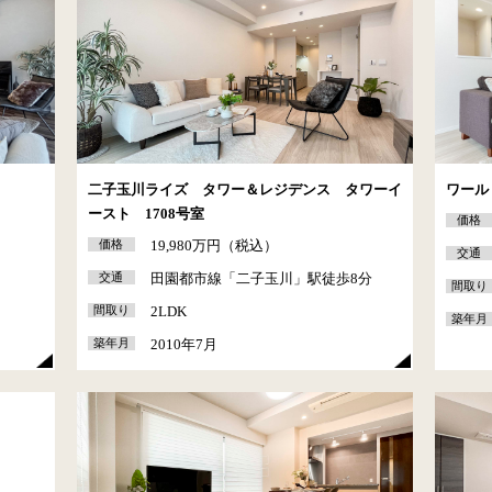
二子玉川ライズ タワー＆レジデンス タワーイ
ワール
ースト 1708号室
価格
価格
19,980万円（税込）
交通
交通
田園都市線「二子玉川」駅徒歩8分
間取り
間取り
2LDK
築年月
築年月
2010年7月