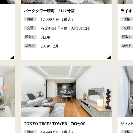
パークタワー晴海 3122号室
ライオ
価格
17,990万円（税込）
価格
分
交通
有楽町線「月島」駅徒歩12分
交通
間取り
3LDK
間取り
築年月
2019年2月
築年月
TOKYO TIMES TOWER 703号室
ザ・パ
価格
19,990万円（税込）
価格