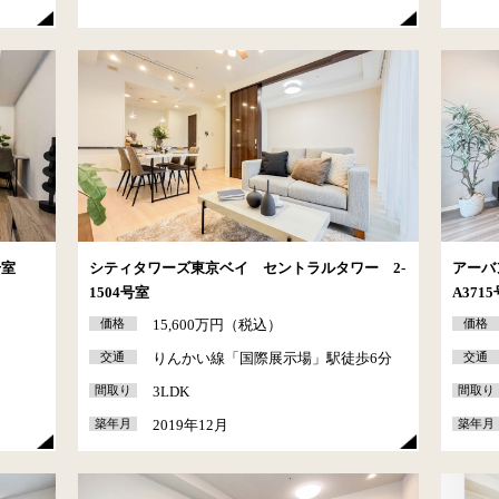
号室
シティタワーズ東京ベイ セントラルタワー 2-
アーバ
1504号室
A371
価格
15,600万円（税込）
価格
交通
りんかい線「国際展示場」駅徒歩6分
交通
間取り
3LDK
間取り
築年月
2019年12月
築年月