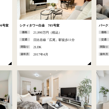
6号室
シティタワー白金 705号室
パーク
価格
21,990万円（税込）
価格
分
交通
日比谷線「広尾」駅徒歩11分
交通
間取り
2LDK
間取り
築年月
2017年4月
築年月