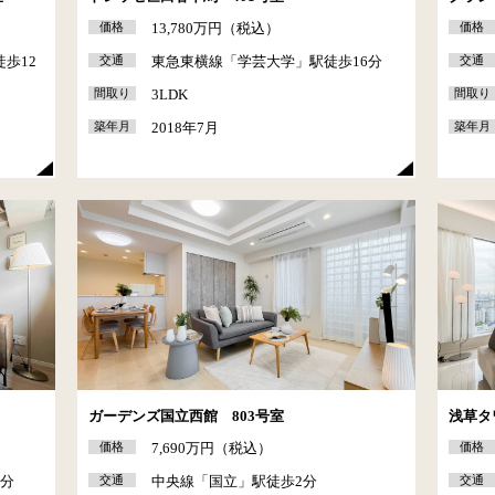
価格
13,780万円（税込）
価格
歩12
交通
東急東横線「学芸大学」駅徒歩16分
交通
間取り
3LDK
間取り
築年月
2018年7月
築年月
ガーデンズ国立西館 803号室
浅草タ
価格
7,690万円（税込）
価格
1分
交通
中央線「国立」駅徒歩2分
交通