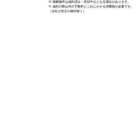
※ 掲載物件は成約済み・売却中止となる場合があります。
※ 成約の際は仲介手数料とこれにかかる消費税が必要です。
（当社が売主の物件除く）