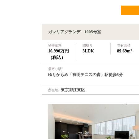
ガレリアグランデ 1005号室
物件価格
間取り
専有面積
16,990万円
3LDK
89.69m²
（税込）
最寄り駅/
ゆりかもめ「有明テニスの森」駅徒歩8分
東京都江東区
所在地/