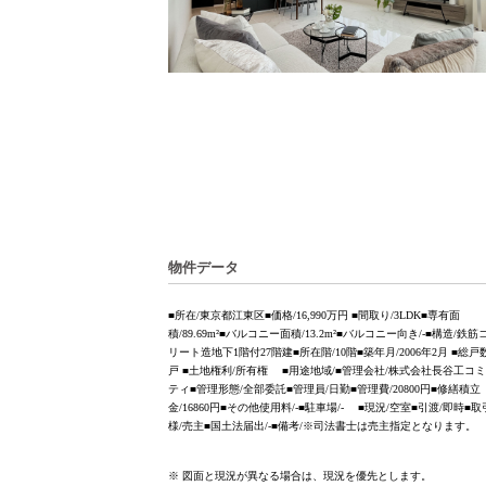
物件データ
■所在/東京都江東区■価格/16,990万円 ■間取り/3LDK■専有面
積/89.69m²■バルコニー面積/13.2m²■バルコニー向き/-■構造/鉄
リート造地下1階付27階建■所在階/10階■築年月/2006年2月 ■総戸数/
戸 ■土地権利/所有権 ■用途地域/■管理会社/株式会社長谷工コ
ティ■管理形態/全部委託■管理員/日勤■管理費/20800円■修繕積立
金/16860円■その他使用料/-■駐車場/- ■現況/空室■引渡/即時■
様/売主■国土法届出/-■備考/※司法書士は売主指定となります。
※ 図面と現況が異なる場合は、現況を優先とします。